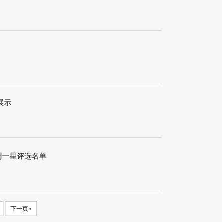
展示
每周一星评选名单
下一页»